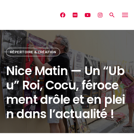
Skip
to
content
RÉPERTOIRE & CRÉATION
Nice Matin — Un “Ub
u” Roi, Cocu, féroce
ment drôle et en plei
n dans l’actualité !